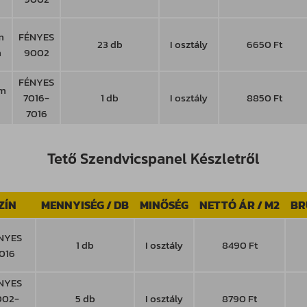
m
FÉNYES
23 db
I osztály
6650 Ft
m
9002
FÉNYES
mm
7016-
1 db
I osztály
8850 Ft
7016
Tető Szendvicspanel Készletről
ZÍN
MENNYISÉG / DB
MINŐSÉG
NETTÓ ÁR / M2
BR
NYES
1 db
I osztály
8490 Ft
016
NYES
002-
5 db
I osztály
8790 Ft