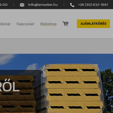
16:00
|
info@lemezker.hu
|
+36 (30) 632-1661
dástár
Kapcsolat
Webshop
AJÁNLATKÉRÉS
RŐL