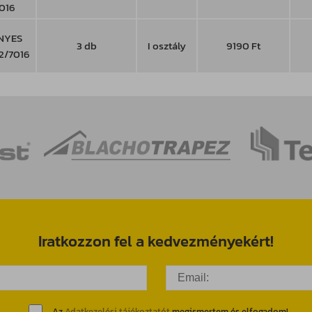
016
NYES
3 db
I osztály
9190 Ft
2/7016
Iratkozzon fel a kedvezményekért!
Az
Adatkezelési tájékoztatót
megismertem és elfogadom!