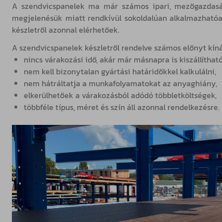
A szendvicspanelek ma már számos ipari, mezőgazdasági 
megjelenésük miatt rendkívül sokoldalúan alkalmazhatóa
készletről azonnal elérhetőek.
A szendvicspanelek készletről rendelve számos előnyt kínál
nincs várakozási idő, akár már másnapra is kiszállítható
nem kell bizonytalan gyártási határidőkkel kalkulálni,
nem hátráltatja a munkafolyamatokat az anyaghiány,
elkerülhetőek a várakozásból adódó többletköltségek,
többféle típus, méret és szín áll azonnal rendelkezésre.