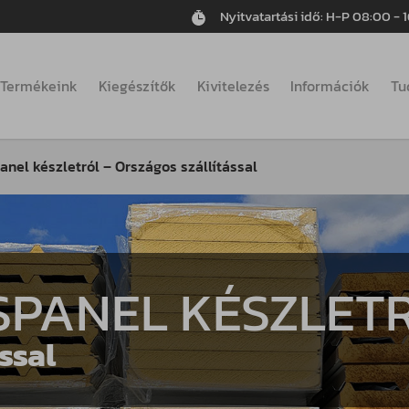
Nyitvatartási idő: H-P 08:00 - 
Termékeink
Kiegészítők
Kivitelezés
Információk
Tu
nel készletról – Országos szállítással
SPANEL KÉSZLET
ssal