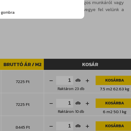
lelő típust, legyen szó kisebb, házilagos munkáról vagy
eleket raktárról, kérdés esetén pedig vegye fel velünk a
s gombra:
BRUTTÓ ÁR / M2
KOSÁR
db
KOSÁRBA
7225 Ft
7.5 m2 62.63 kg
Raktáron: 23 db
db
KOSÁRBA
7225 Ft
6 m2 50.1 kg
Raktáron: 10 db
db
KOSÁRBA
8445 Ft