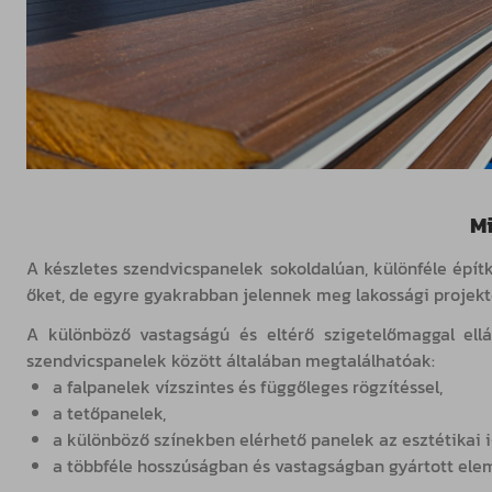
Mi
A készletes szendvicspanelek sokoldalúan, különféle épít
őket, de egyre gyakrabban jelennek meg lakossági projekt
A különböző vastagságú és eltérő szigetelőmaggal ellá
szendvicspanelek között általában megtalálhatóak:
a falpanelek vízszintes és függőleges rögzítéssel,
a tetőpanelek,
a különböző színekben elérhető panelek az esztétikai
a többféle hosszúságban és vastagságban gyártott ele