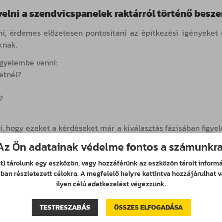
gyelni a szendvicspanelek raktárról történő besz
, érdemes előzetesen pontosítani az építkezési igényeket és
knak.
igyelembe venni:
etnél?
?
zi, hogy ezeket a kérdéseket már a kiválasztás fázisában figye
Az Ön adatainak védelme fontos a számunkra
tes szendvicspanel: amikor számít az idő és a 
et) tárolunk egy eszközön, vagy hozzáférünk az eszközön tárolt infor
an részletezett célokra. A megfelelő helyre kattintva hozzájárulhat v
csa. Ha a szendvicspaneleket raktárról vásároljuk meg, n
ilyen célú adatkezelést végezzünk.
rmékhez jutunk hozzá. A készletes kínálat előnye, hogy átlát
TESTRESZABÁS
ÖSSZES ELFOGADÁSA