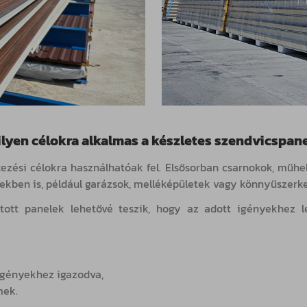
lyen célokra alkalmas a készletes szendvicspan
kezési célokra használhatóak fel. Elsősorban csarnokok, műhel
ekben is, például garázsok, melléképületek vagy könnyűszerke
tott panelek lehetővé teszik, hogy az adott igényekhez le
 igényekhez igazodva,
mek.