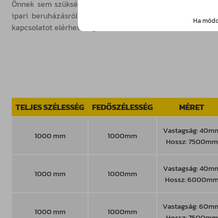
Önnek sem szükséges kompromisszumokat kötnie – a raktá
ipari beruházásról. Használja ki a raktárkészlet előnye
Ha módos
kapcsolatot elérhetőségeinken!
TELJES SZÉLESSÉG
FEDŐSZÉLESSÉG
MÉRET
Vastagság: 40m
1000 mm
1000mm
Hossz: 7500mm
Vastagság: 40m
1000 mm
1000mm
Hossz: 6000m
Vastagság: 60m
1000 mm
1000mm
Hossz: 7500mm