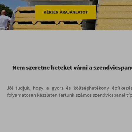
KÉRJEN ÁRAJÁNLATOT
Nem szeretne heteket várni a szendvicspane
Jól tudjuk, hogy a gyors és költséghatékony építkezé
folyamatosan készleten tartunk számos szendvicspanel típ