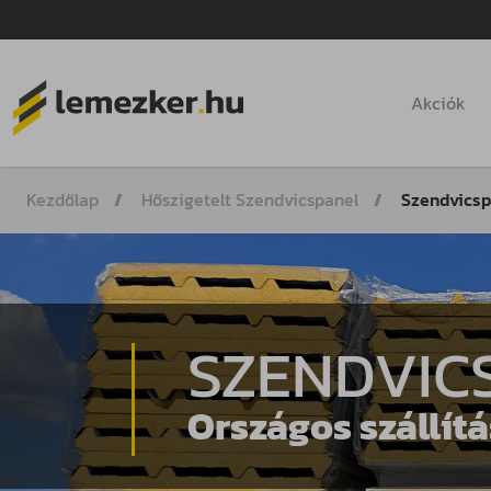
Akciók
Kezdőlap
Hőszigetelt Szendvicspanel
Szendvicspa
SZENDVIC
Országos szállítá