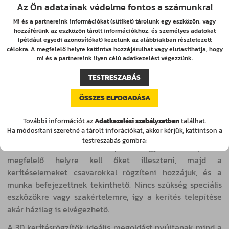
Az Ön adatainak védelme fontos a számunkra!
Mi és a partnereink információkat (sütiket) tárolunk egy eszközön, vagy
hozzáférünk az eszközön tárolt információkhoz, és személyes adatokat
(például egyedi azonosítókat) kezelünk az alábbiakban részletezett
3D kerítés bilincs
célokra. A megfelelő helyre kattintva hozzájárulhat vagy elutasíthatja, hogy
mi és a partnereink ilyen célú adatkezelést végezzünk.
A 3D kerítésbilincs acélból készül, ami megfelelően erős
TESTRESZABÁS
és stabil ahhoz, hogy akár extra terhelést is elviseljen. A
bilincseket a kerítéselemekhez és az oszlopokhoz
ÖSSZES ELFOGADÁSA
hasonlóan horganyzással és porfestéssel látják el a
korrózióvédelem, a hosszú élettartam és az esztétikus
További információt az
Adatkezelési szabályzatban
találhat.
megjelenés érdekében.
Ha módosítani szeretné a tárolt inforációkat, akkor kérjük, kattintson a
testreszabás gombra:
A tábláskerítés-bilincs telepítése egyszerű: csupán a
megfelelő helyre kell őket illeszteni, majd a
kerítéselemeket csavarokkal rögzíteni hozzájuk, és a
munka befejezettnek tekinthető. Nincs szükség speciális
eszközökre vagy szakértelemre, így a kerítés telepítése
akár házilag is elvégezhető.
A 3D kerítésrögzítők ideális megoldást nyújtanak mind a