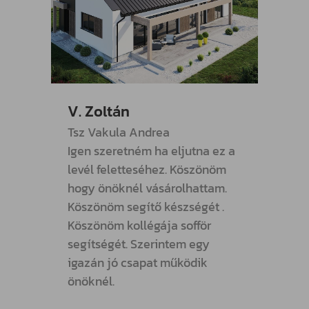
V. Zoltán
R. Pé
Tsz Vakula Andrea
Megjö
Igen szeretném ha eljutna ez a
lemez
levél feletteséhez. Köszönöm
neki f
hogy önöknél vásárolhattam.
Köszö
Köszönöm segítő készségét .
ÁLDJA
Köszönöm kollégája sofför
segít
segítségét. Szerintem egy
igazán jó csapat működik
önöknél.