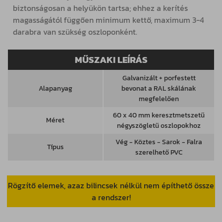
biztonságosan a helyükön tartsa; ehhez a kerítés
magasságától függően minimum kettő, maximum 3-4
darabra van szükség oszloponként.
MŰSZAKI LEÍRÁS
Galvanizált + porfestett
Alapanyag
bevonat a RAL skálának
megfelelően
60 x 40 mm keresztmetszetű
Méret
négyszögletű oszlopokhoz
Vég - Köztes - Sarok - Falra
Típus
szerelhető PVC
Rögzítő elemek, azaz bilincsek nélkül nem építhető össze
a rendszer!