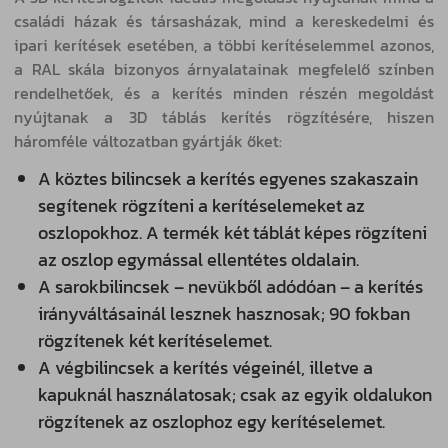
családi házak és társasházak, mind a kereskedelmi és
ipari kerítések esetében, a többi kerítéselemmel azonos,
a RAL skála bizonyos árnyalatainak megfelelő színben
rendelhetőek, és a kerítés minden részén megoldást
nyújtanak a 3D táblás kerítés rögzítésére, hiszen
háromféle változatban gyártják őket:
A köztes bilincsek a kerítés egyenes szakaszain
segítenek rögzíteni a kerítéselemeket az
oszlopokhoz. A termék két táblát képes rögzíteni
az oszlop egymással ellentétes oldalain.
A sarokbilincsek – nevükből adódóan – a kerítés
irányváltásainál lesznek hasznosak; 90 fokban
rögzítenek két kerítéselemet.
A végbilincsek a kerítés végeinél, illetve a
kapuknál használatosak; csak az egyik oldalukon
rögzítenek az oszlophoz egy kerítéselemet.