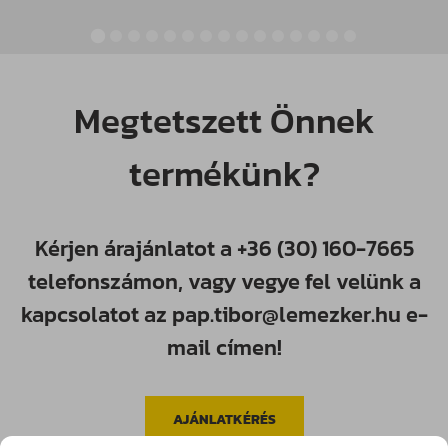
Megtetszett Önnek
termékünk?
Kérjen árajánlatot a
+36 (30) 160-7665
telefonszámon, vagy vegye fel velünk a
kapcsolatot az
pap.tibor@lemezker.hu
e-
mail címen!
AJÁNLATKÉRÉS