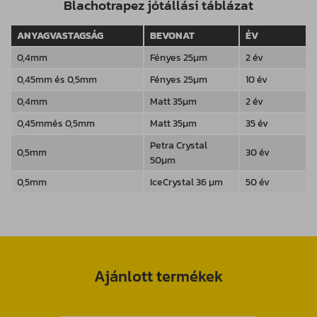
Blachotrapez jótállási táblázat
ANYAGVASTAGSÁG
BEVONAT
ÉV
0,4mm
Fényes 25µm
2 év
0,45mm és 0,5mm
Fényes 25µm
10 év
0,4mm
Matt 35µm
2 év
0,45mmés 0,5mm
Matt 35µm
35 év
Petra Crystal
0,5mm
30 év
50µm
0,5mm
IceCrystal 36 µm
50 év
Ajánlott termékek