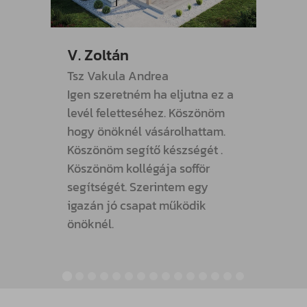
V. Zoltán
R. Pé
Tsz Vakula Andrea
Megjö
Igen szeretném ha eljutna ez a
lemez
levél feletteséhez. Köszönöm
neki f
hogy önöknél vásárolhattam.
Köszö
Köszönöm segítő készségét .
ÁLDJA
Köszönöm kollégája sofför
segít
segítségét. Szerintem egy
igazán jó csapat működik
önöknél.