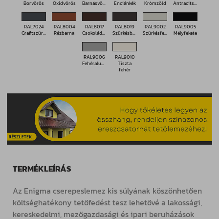
Borvörös
Oxidvörös
Barnásvörös
Enciánkék
Krómzöld
Antracitszürke
RAL7024
RAL8004
RAL8017
RAL8019
RAL9002
RAL9005
Grafitszürke
Rézbarna
Csokoládébarna
Szürkésbarna
Szürkésfehér
Mélyfekete
RAL9006
RAL9010
Fehéralumínium
Tiszta
fehér
TERMÉKLEÍRÁS
Az Enigma cserepeslemez kis súlyának köszönhetően
költséghatékony tetőfedést tesz lehetővé a lakossági,
kereskedelmi, mezőgazdasági és ipari beruházások