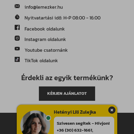
info@lemezker.hu
Nyitvatartási idő: H-P 08:00 - 16:00
Facebook oldalunk
Instagram oldalunk
Youtube csatornánk
TikTok oldalunk
Érdekli az egyik termékünk?
KÉRJEN AJÁNLATOT
Hetényi Lili Zulejka
Minden jog fenntartva!
Szívesen segítek - Hívjon!
Általános szerződési feltételek
+36 (30) 632-1661
,