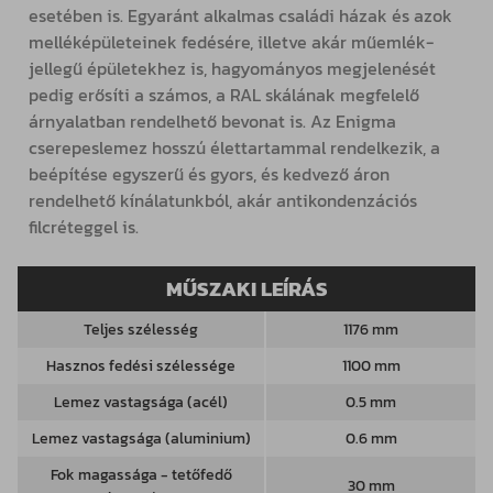
esetében is. Egyaránt alkalmas családi házak és azok
melléképületeinek fedésére, illetve akár műemlék-
jellegű épületekhez is, hagyományos megjelenését
pedig erősíti a számos, a RAL skálának megfelelő
árnyalatban rendelhető bevonat is. Az Enigma
cserepeslemez hosszú élettartammal rendelkezik, a
beépítése egyszerű és gyors, és kedvező áron
rendelhető kínálatunkból, akár antikondenzációs
filcréteggel is.
MŰSZAKI LEÍRÁS
Teljes szélesség
1176 mm
Hasznos fedési szélessége
1100 mm
Lemez vastagsága (acél)
0.5 mm
Lemez vastagsága (aluminium)
0.6 mm
Fok magassága - tetőfedő
30 mm