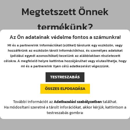
Megtetszett Önnek
termékünk?
Az Ön adatainak védelme fontos a számunkra!
Mi és a partnereink információkat (sütiket) tárolunk egy eszközön, vagy
Kérjen árajánlatot a
+36 (30) 632-1661
hozzáférünk az eszközön tárolt információkhoz, és személyes adatokat
(például egyedi azonosítókat) kezelünk az alábbiakban részletezett
telefonszámon, vagy vegye fel velünk a
célokra. A megfelelő helyre kattintva hozzájárulhat vagy elutasíthatja, hogy
kapcsolatot az
mi és a partnereink ilyen célú adatkezelést végezzünk.
hetenyi.lili.zulejka@lemezker.hu
e-mail
TESTRESZABÁS
címen!
ÖSSZES ELFOGADÁSA
További információt az
Adatkezelési szabályzatban
találhat.
Ha módosítani szeretné a tárolt inforációkat, akkor kérjük, kattintson a
AJÁNLATKÉRÉS
testreszabás gombra: