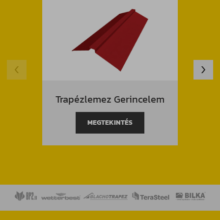
Trapézlemez Gerincelem
Trap
MEGTEKINTÉS