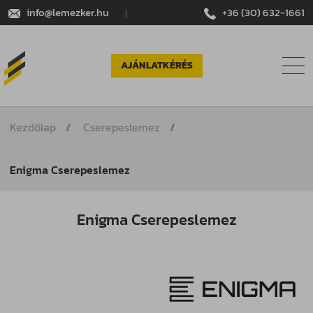
info@lemezker.hu
|
+36 (30) 632-1661
AJÁNLATKÉRÉS
Kezdőlap
Cserepeslemez
Enigma Cserepeslemez
Enigma Cserepeslemez