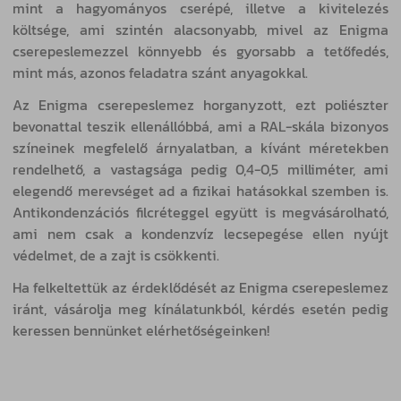
mint a hagyományos cserépé, illetve a kivitelezés
költsége, ami szintén alacsonyabb, mivel az Enigma
cserepeslemezzel könnyebb és gyorsabb a tetőfedés,
mint más, azonos feladatra szánt anyagokkal.
Az Enigma cserepeslemez horganyzott, ezt poliészter
bevonattal teszik ellenállóbbá, ami a RAL-skála bizonyos
színeinek megfelelő árnyalatban, a kívánt méretekben
rendelhető, a vastagsága pedig 0,4-0,5 milliméter, ami
elegendő merevséget ad a fizikai hatásokkal szemben is.
Antikondenzációs filcréteggel együtt is megvásárolható,
ami nem csak a kondenzvíz lecsepegése ellen nyújt
védelmet, de a zajt is csökkenti.
Ha felkeltettük az érdeklődését az Enigma cserepeslemez
iránt, vásárolja meg kínálatunkból, kérdés esetén pedig
keressen bennünket elérhetőségeinken!