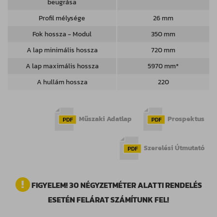
beugrása
Profil mélysége
26 mm
Fok hossza - Modul
350 mm
A lap minimális hossza
720 mm
A lap maximális hossza
5970 mm*
A hullám hossza
220
Műszaki Adatlap
Prospektus
Szerelési Útmutató
FIGYELEM! 30 NÉGYZETMÉTER ALATTI RENDELÉS
ESETÉN FELÁRAT SZÁMÍTUNK FEL!