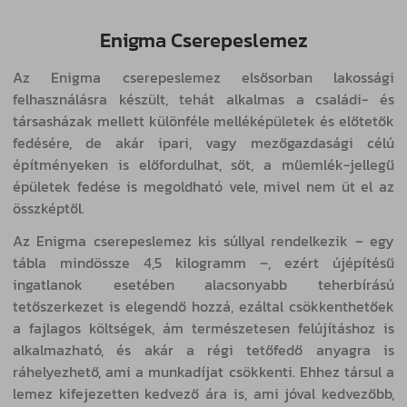
Enigma Cserepeslemez
Az Enigma cserepeslemez elsősorban lakossági
felhasználásra készült, tehát alkalmas a családi- és
társasházak mellett különféle melléképületek és előtetők
fedésére, de akár ipari, vagy mezőgazdasági célú
építményeken is előfordulhat, sőt, a műemlék-jellegű
épületek fedése is megoldható vele, mivel nem üt el az
összképtől.
Az Enigma cserepeslemez kis súllyal rendelkezik – egy
tábla mindössze 4,5 kilogramm –, ezért újépítésű
ingatlanok esetében alacsonyabb teherbírású
tetőszerkezet is elegendő hozzá, ezáltal csökkenthetőek
a fajlagos költségek, ám természetesen felújításhoz is
alkalmazható, és akár a régi tetőfedő anyagra is
ráhelyezhető, ami a munkadíjat csökkenti. Ehhez társul a
lemez kifejezetten kedvező ára is, ami jóval kedvezőbb,