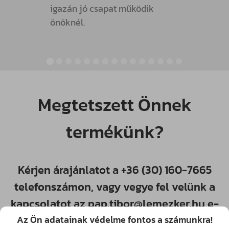
igazán jó csapat működik
önöknél.
Megtetszett Önnek
termékünk?
Kérjen árajánlatot a
+36 (30) 160-7665
telefonszámon, vagy vegye fel velünk a
kapcsolatot az
pap.tibor@lemezker.hu
e-
mail címen!
Az Ön adatainak védelme fontos a számunkra!