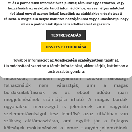
Mi és a partnereink információkat (sütiket) tárolunk egy eszközön, vagy
hozzáférünk az eszközön tárolt információkhoz, és személyes adatokat
(például egyedi azonosítókat) kezelünk az alábbiakban részletezett
AJÁNLATKÉRÉS
célokra. A megfelelő helyre kattintva hozzájárulhat vagy elutasíthatja, hogy
mi és a partnereink ilyen célú adatkezelést végezzünk.
TESTRESZABÁS
ÖSSZES ELFOGADÁSA
T55 Trapézlemez
További információt az
Adatkezelési szabályzatban
találhat.
A T55 trapézlemez elsősorban az ipari, kereskedelmi és
Ha módosítani szeretné a tárolt inforációkat, akkor kérjük, kattintson a
mezőgazdasági épületeken használatos, mint tető- és
testreszabás gombra:
falburkolat, ellenben ugyanezen célokra lakossági
felhasználók nem választják, ami a magas
bordakialakításnak és az ebből adódó, ipari
megjelenésének számlájára írható. A magas bordák
ugyanakkor merevséget is jelentenek, ami nagyobb
szelementávolságot tesz lehetővé, azaz ritkábban van
szükség alátámasztásra, ami együtt jár a fajlagos
költségek csökkenésével, a lemez – egyéb jellemzőinek