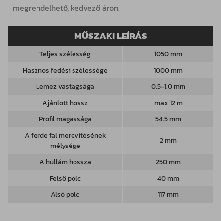
megrendelhető, kedvező áron.
MŰSZAKI LEÍRÁS
Teljes szélesség
1050 mm
Hasznos fedési szélessége
1000 mm
Lemez vastagsága
0.5-1.0 mm
Ajánlott hossz
max 12 m
Profil magassága
54.5 mm
A ferde fal merevítésének
2 mm
mélysége
A hullám hossza
250 mm
Felső polc
40 mm
Alsó polc
117 mm