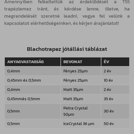
Amennyiben felkeltettük az érdeklődését a T55
trapézlemez iránt, és kérdése lenne, illetve, ha
megrendelését szeretné leadni, vegye fel velünk a
kapcsolatot elérhetőségeinken, és kérjen árajánlatot!
Blachotrapez jótállási táblázat
ANYAGVASTAGSÁG
BEVONAT
ÉV
0,4mm
Fényes 25µm
2 év
0,45mm és 0,5mm
Fényes 25µm
10 év
0,4mm
Matt 35µm
2 év
0,45mmés 0,5mm
Matt 35µm
35 év
Petra Crystal
0,5mm
30 év
50µm
0,5mm
IceCrystal 36 µm
50 év