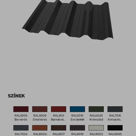
SZÍNEK
RAL3005
RAL3009
RAL3011
RAL5010
RAL6020
RAL7016
Borvörös
Oxidvörös
Barnásvörös
Enciánkék
Krómzöld
Antracitszürke
RAL7024
RAL8004
RAL8017
RAL8019
RAL9002
RAL9005