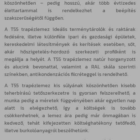
köszönhetően – pedig hosszú, akár több évtizedes
élettartammal is rendelkezhet a beépítés
szakszerűségétől függően.
A T55 trapézlemez ideális terménytárolók és raktárak
fedésére, illetve különféle ipari és gazdasági épületek,
kereskedelmi létesítmények és kerítések esetében, sőt,
akár hőszigetelés-hordozó szerkezeti profilként is
megállja a helyét. A T55 trapézlemez natúr horganyzott
és alucink bevonattal, valamint a RAL skála szerinti
színekben, antikondenzációs filcréteggel is rendelhető.
A T55 trapézlemez kis súlyának köszönhetően kisebb
teherbírású tetőszerkezetre is gyorsan felszerelhető, a
munka pedig a méretek függvényében akár egyetlen nap
alatt is elvégezhető, így a költségek is tovább
csökkenhetnek, a lemez ára pedig már önmagában is
kedvező, tehát kifejezetten költséghatékony tetőfedő,
illetve burkolóanyagról beszélhetünk.