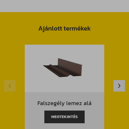
Ajánlott termékek
Falszegély lemez alá
Trap
MEGTEKINTÉS