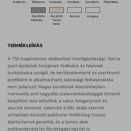
Grafitszürke
Rézbarna
Csokoládébarna
Szürkésbarna
Szürkésfehér
Mélyfekete
RAL9006
RAL9010
Alucink
Horgany
Fehéralumínium
Tiszta
fehér
TERMÉKLEÍRÁS
A T55 trapézlemez elsősorban mezőgazdasági, illetve
ipari épületek tetejének fedésére és falainak
burkolására szolgál, de kerítéselemként és szerkezeti
profilként is alkalmazható; lakossági felhasználása
nem jellemző. Magas bordáinak köszönhetően
merevebb, ami nagyobb szelementávolsággal történő
beépítést tesz lehetővé, a natúr horganyzott és
alucink bevonat, valamint a RAL skála szerinti
színekben készülő poliészter fedőréteg hosszú
élettartamot garantál, és a lemez akár
antikondenzációs filcréteggel együtt is