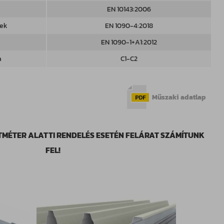
e
EN 10143:2006
sek
EN 1090-4:2018
EN 1090-1+A1:2012
a
C1-C2
Műszaki adatlap
TMÉTER ALATTI RENDELÉS ESETÉN FELÁRAT SZÁMÍTUNK
FEL!