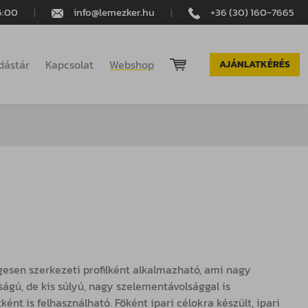
16:00
|
info@lemezker.hu
|
+36 (30) 160-7665
dástár
Kapcsolat
Webshop
AJÁNLATKÉRÉS
gesen szerkezeti profilként alkalmazható, ami nagy
ágú, de kis súlyú, nagy szelementávolsággal is
ként is felhasználható. Főként ipari célokra készült, ipari