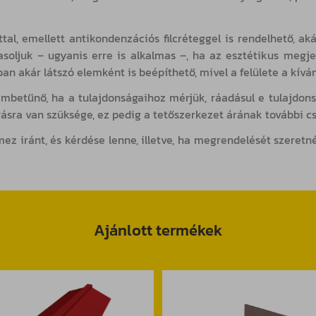
al, emellett antikondenzációs filcréteggel is rendelhető, a
asoljuk – ugyanis erre is alkalmas –, ha az esztétikus meg
n akár látszó elemként is beépíthető, mivel a felülete a kíván
embetűnő, ha a tulajdonságaihoz mérjük, ráadásul e tulajdon
rásra van szüksége, ez pedig a tetőszerkezet árának további 
z iránt, és kérdése lenne, illetve, ha megrendelését szeretné
Ajánlott termékek