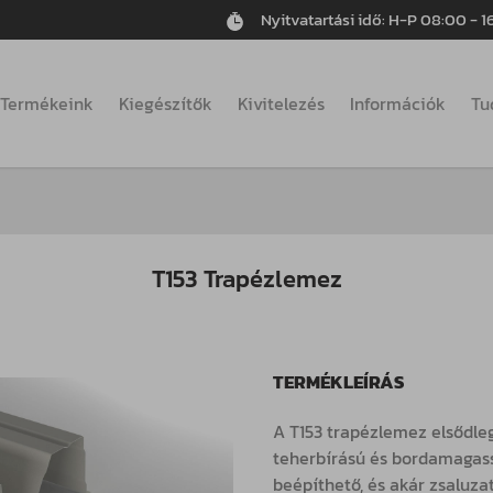
Nyitvatartási idő: H-P 08:00 - 
Termékeink
Kiegészítők
Kivitelezés
Információk
Tu
T153 Trapézlemez
TERMÉKLEÍRÁS
A T153 trapézlemez elsődle
teherbírású és bordamagass
beépíthető, és akár zsaluzat