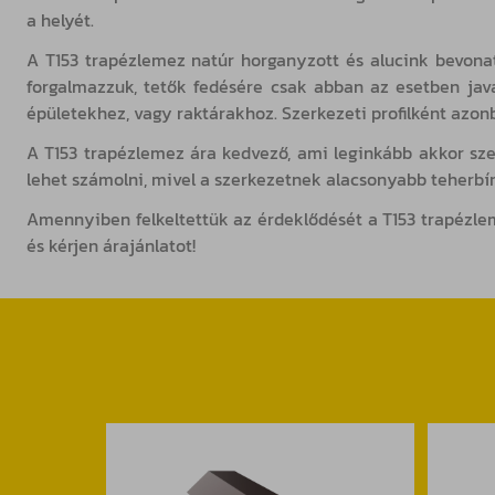
a helyét.
A T153 trapézlemez natúr horganyzott és alucink bevonatt
forgalmazzuk, tetők fedésére csak abban az esetben jav
épületekhez, vagy raktárakhoz. Szerkezeti profilként azonba
A T153 trapézlemez ára kedvező, ami leginkább akkor sz
lehet számolni, mivel a szerkezetnek alacsonyabb teherbí
Amennyiben felkeltettük az érdeklődését a T153 trapézleme
és kérjen árajánlatot!