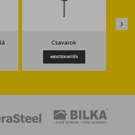
lá
Csavarok
Trapé
MEGTEKINTÉS