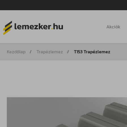
Akciók
Kezdőlap
Trapézlemez
T153 Trapézlemez