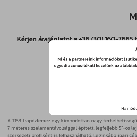
M
Kérjen árajánlatot a
+36 (30) 160-7665
t
Mi és a partnereink információkat (sütik
egyedi azonosítókat) kezelünk az alábbiakb
Ha módos
A T153 trapézlemez egy kimondottan nagy terhelhetőségű, k
7 méteres szelementávolsággal épített, legfeljebb 5°-os l
szerkezeti profilként is felhasználható. Leginkább ipari c