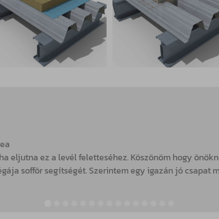
rea
ha eljutna ez a levél feletteséhez. Köszönöm hogy önök
égája sofför segítségét. Szerintem egy igazán jó csapat 