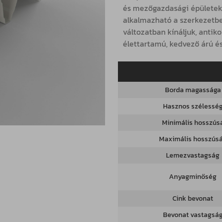
és mezőgazdasági épületek
alkalmazható a szerkezetbe
változatban kínáljuk, antik
élettartamú, kedvező árú é
Borda magassága
Hasznos szélessé
Minimális hosszús
Maximális hosszús
Lemezvastagság
Anyagminőség
Cink bevonat
Bevonat vastagsá