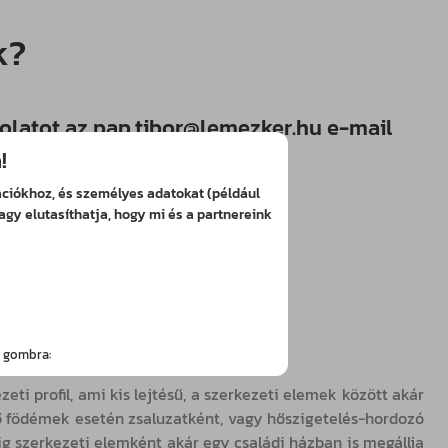
k?
olatot az
pap.tibor@lemezker.hu
e-mail
!
mációkhoz, és személyes adatokat (például
agy elutasíthatja, hogy mi és a partnereink
s gombra:
i profil, ami kis lejtésű, a szerkezeti elemek között akár
nső födémek esetén zsaluzatként, vagy hőszigetelés-hordozó
dig szerkezeti elemként akár egy családi házban is megállja