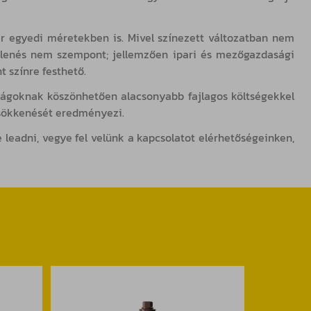
kár egyedi méretekben is. Mivel színezett változatban nem
jelenés nem szempont; jellemzően ipari és mezőgazdasági
t színre festhető.
ságoknak köszönhetően alacsonyabb fajlagos költségekkel
csökkenését eredményezi.
 leadni, vegye fel velünk a kapcsolatot elérhetőségeinken,