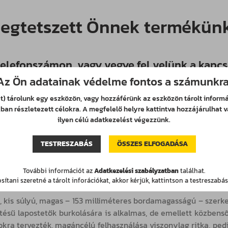
egtetszett Önnek termékün
elefonszámon, vagy vegye fel velünk a kapcs
Az Ön adatainak védelme fontos a számunkra
címen!
et) tárolunk egy eszközön, vagy hozzáférünk az eszközön tárolt infor
an részletezett célokra. A megfelelő helyre kattintva hozzájárulhat v
AJÁNLATKÉRÉS
ilyen célú adatkezelést végezzünk.
TESTRESZABÁS
ÖSSZES ELFOGADÁSA
További információt az
Adatkezelési szabályzatban
találhat.
T153 Trapézlemez
ítani szeretné a tárolt inforációkat, akkor kérjük, kattintson a testreszabá
is súlyú, magas – 153 milliméteres bordamagasságú – szerkezet
ejtésű lapostetők burkolására is alkalmas, de emellett közbe
élokra tervezték, magáncélú felhasználása viszonylag ritka, pe