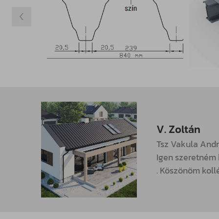
V. Zoltán
Tsz Vakula And
Igen szeretném 
. Köszönöm koll