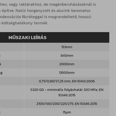
hez, vagy raktárakhoz, de magánberuházásoknál is
 építve. Natúr horganyzott és alucink bevonatos
ondenzációs filcréteggel is megrendelhető, hosszú
s költséghatékony termék.
MŰSZAKI LEÍRÁS
153mm
g
840mm
á
2000mm
ág
13500mm
0,75/0,88/1/1,25 mm; EN 10143:2006
S320 GD - minimális folyáshatár 320 MPa; EN
10346:2015
Z100/140/200/225/275; EN 10346:2015
g
15μm