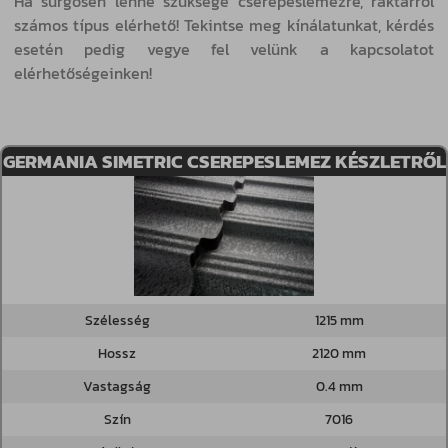
Ha sürgősen lenne szüksége cserepeslemezre, raktárról
számos típus elérhető! Tekintse meg kínálatunkat, kérdés
esetén pedig vegye fel velünk a kapcsolatot
elérhetőségeinken!
GERMANIA SIMETRIC CSEREPESLEMEZ KÉSZLETRŐL
Szélesség
1215 mm
Hossz
2120 mm
Vastagság
0.4 mm
Szín
7016