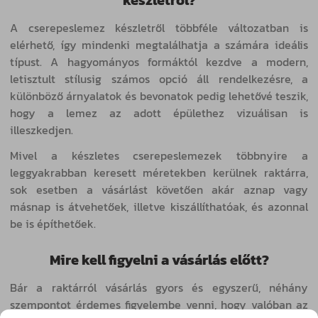
készletről?
A cserepeslemez készletről többféle változatban is
elérhető, így mindenki megtalálhatja a számára ideális
típust. A hagyományos formáktól kezdve a modern,
letisztult stílusig számos opció áll rendelkezésre, a
különböző árnyalatok és bevonatok pedig lehetővé teszik,
hogy a lemez az adott épülethez vizuálisan is
illeszkedjen.
Mivel a készletes cserepeslemezek többnyire a
leggyakrabban keresett méretekben kerülnek raktárra,
sok esetben a vásárlást követően akár aznap vagy
másnap is átvehetőek, illetve kiszállíthatóak, és azonnal
be is építhetőek.
Mire kell figyelni a vásárlás előtt?
Bár a raktárról vásárlás gyors és egyszerű, néhány
szempontot érdemes figyelembe venni, hogy valóban az