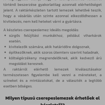
történő beszerzése gyakorlatilag azonnali elérhetőséget
jelent. A raktárkészleten tartott lemezek lehetővé teszik,
hogy a vásárlás után szinte azonnal elkezdődhessen a
kivitelezés, nem kell heteket várni a gyártásra.
A készletes cserepeslemez ideális megoldás:
sürgős felújítási munkákhoz, például viharkárok
esetén,
kivitelezők számára, akik határidőre dolgoznak,
építkezőknek, akik szoros ütemterv szerint haladnak,
költségérzékeny megrendelőknek, akik kedvező árú
megoldást keresnek.
A raktárról elérhető lemezek kiválasztásakor
természetesen figyelembe kell venni a méreteket, a
színeket és a mintázatokat, de a választék a legtöbb
esetben bőséges.
Milyen típusú cserepeslemezek érhetőek el