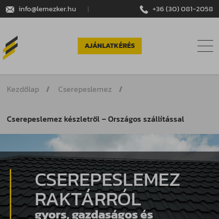
info@lemezker.hu
|
+36 (30) 081-2058
AJÁNLATKÉRÉS
Kezdőlap
Cserepeslemez
Cserepeslemez készletről – Országos szállítással
CSEREPESLEMEZ
RAKTÁRRÓL
gyors, gazdaságos és