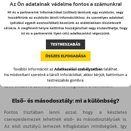
igényeknek megfelelő terméket válasszuk:
Az Ön adatainak védelme fontos a számunkra!
Pontos méretek ismerete: A legfontosabb a tetőfelület
Mi és a partnereink információkat (sütiket) tárolunk egy eszközön, vagy
hozzáférünk az eszközön tárolt információkhoz, és személyes adatokat
pontos felmérése, hogy elkerülhető legyen a túl kevés –
(például egyedi azonosítókat) kezelünk az alábbiakban részletezett
vagy épp túl sok – lemez megvásárlása.
célokra. A megfelelő helyre kattintva hozzájárulhat vagy elutasíthatja, hogy
mi és a partnereink ilyen célú adatkezelést végezzünk.
A tető lejtésszöge: A cserepeslemez bizonyos lejtésszög
alatt nem ajánlott, ezért érdemes szakértő véleményét
TESTRESZABÁS
kérni.
ÖSSZES ELFOGADÁSA
Kiegészítők beszerzése: Nem szabad megfeledkezni a
szegélyekről, gerincelemekről, csavarokról, fóliákról sem.
További információt az
Adatkezelési szabályzatban
találhat.
Ha módosítani szeretné a tárolt inforációkat, akkor kérjük, kattintson a
Színválasztás: Ha esztétikai szempontból meghatározó a
testreszabás gombra:
szín, célszerű személyesen is megnézni a terméket.
Első- és másodosztály: mi a különbség?
Fontos tisztában lenni azzal, hogy a készletes
cserepeslemezek lehetnek első- és másodosztályúak is.
Az első osztályú lemezek kifogástalan minőségűek, így