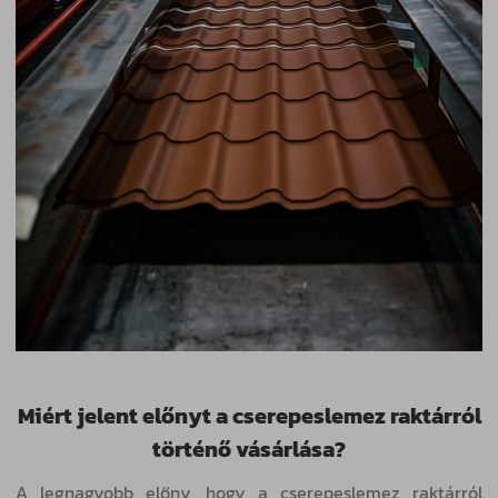
Miért jelent előnyt a cserepeslemez raktárról
történő vásárlása?
A legnagyobb előny, hogy a cserepeslemez raktárról