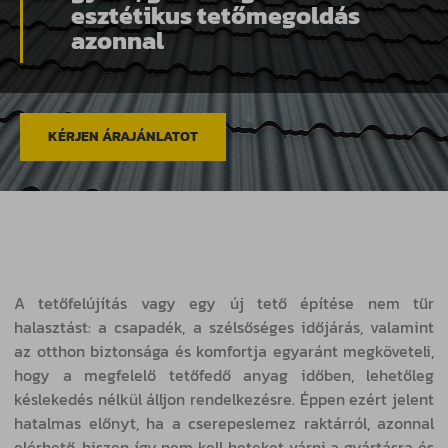
esztétikus tetőmegoldás
azonnal
KÉRJEN ÁRAJÁNLATOT
A tetőfelújítás vagy egy új tető építése nem tűr
halasztást: a csapadék, a szélsőséges időjárás, valamint
az otthon biztonsága és komfortja egyaránt megköveteli,
hogy a megfelelő tetőfedő anyag időben, lehetőleg
késlekedés nélkül álljon rendelkezésre. Éppen ezért jelent
hatalmas előnyt, ha a cserepeslemez raktárról, azonnal
elérhető, hiszen így nem kell heteket várni a gyártásra és