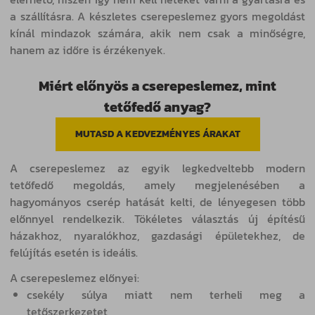
a szállításra. A készletes cserepeslemez gyors megoldást
kínál mindazok számára, akik nem csak a minőségre,
hanem az időre is érzékenyek.
Miért előnyös a cserepeslemez, mint
tetőfedő anyag?
MUTASD A KEDVEZMÉNYES ÁRAKAT
A cserepeslemez az egyik legkedveltebb modern
tetőfedő megoldás, amely megjelenésében a
hagyományos cserép hatását kelti, de lényegesen több
előnnyel rendelkezik. Tökéletes választás új építésű
házakhoz, nyaralókhoz, gazdasági épületekhez, de
felújítás esetén is ideális.
A cserepeslemez előnyei:
csekély súlya miatt nem terheli meg a
tetőszerkezetet,