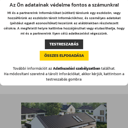
Hossz
2000 mm
Az Ön adatainak védelme fontos a számunkra!
Vastagság
0.35 mm
Mi és a partnereink információkat (sütiket) tárolunk egy eszközön, vagy
hozzáférünk az eszközön tárolt információkhoz, és személyes adatokat
Szín
Fekete Tölgy / Barna
(például egyedi azonosítókat) kezelünk az alábbiakban részletezett
célokra. A megfelelő helyre kattintva hozzájárulhat vagy elutasíthatja, hogy
Minőség
II osztály
mi és a partnereink ilyen célú adatkezelést végezzünk.
Ár Nettó
1990 Ft
TESTRESZABÁS
Ár Bruttó
2525 Ft
ÖSSZES ELFOGADÁSA
db
KOSÁRBA
További információt az
Adatkezelési szabályzatban
találhat.
Ha módosítani szeretné a tárolt inforációkat, akkor kérjük, kattintson a
1.82 m2 5.92 kg
Raktáron: 449 db
testreszabás gombra: