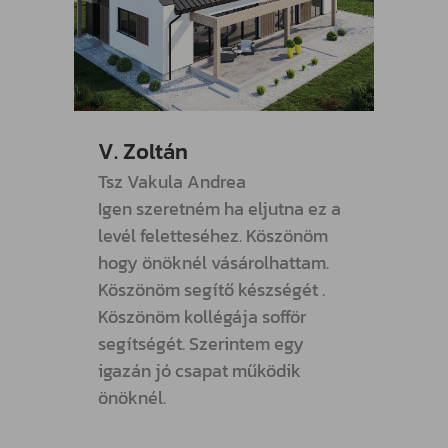
V. Zoltán
R. Pé
Tsz Vakula Andrea
Megjö
Igen szeretném ha eljutna ez a
lemez
levél feletteséhez. Köszönöm
neki f
hogy önöknél vásárolhattam.
Köszö
Köszönöm segítő készségét .
ÁLDJA
Köszönöm kollégája sofför
segít
segítségét. Szerintem egy
igazán jó csapat működik
önöknél.