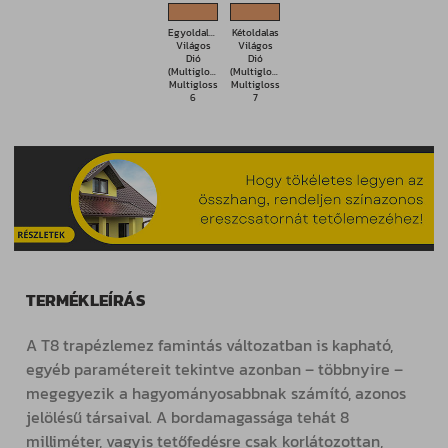
Egyoldalas
Kétoldalas
Világos
Világos
Dió
Dió
(Multigloss)
(Multigloss)
Multigloss
Multigloss
6
7
TERMÉKLEÍRÁS
A T8 trapézlemez famintás változatban is kapható,
egyéb paramétereit tekintve azonban – többnyire –
megegyezik a hagyományosabbnak számító, azonos
jelölésű társaival. A bordamagassága tehát 8
milliméter, vagyis tetőfedésre csak korlátozottan,