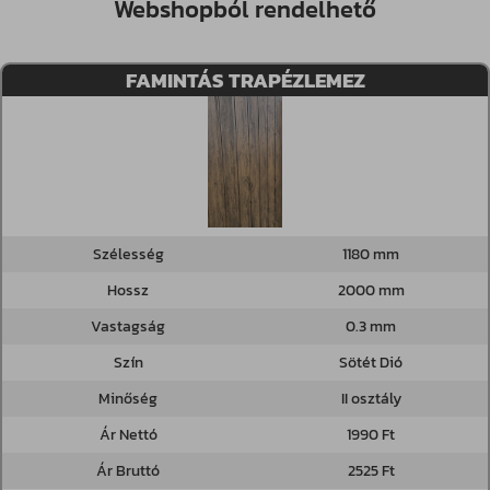
Webshopból rendelhető
FAMINTÁS TRAPÉZLEMEZ
Szélesség
1180 mm
Hossz
2000 mm
Vastagság
0.3 mm
Szín
Sötét Dió
Minőség
II osztály
Ár Nettó
1990 Ft
Ár Bruttó
2525 Ft