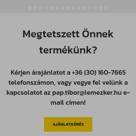
Megtetszett Önnek
termékünk?
Kérjen árajánlatot a
+36 (30) 160-7665
telefonszámon, vagy vegye fel velünk a
kapcsolatot az
pap.tibor@lemezker.hu
e-
mail címen!
AJÁNLATKÉRÉS