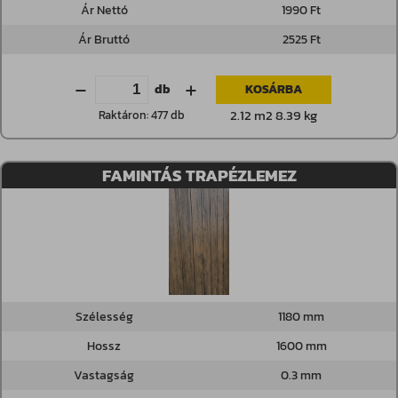
Ár Nettó
1990 Ft
Ár Bruttó
2525 Ft
db
KOSÁRBA
2.12 m2 8.39 kg
Raktáron: 477 db
FAMINTÁS TRAPÉZLEMEZ
Szélesség
1180 mm
Hossz
1600 mm
Vastagság
0.3 mm