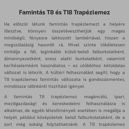
Famintás T8 és T18 Trapézlemez
Ha először látunk famintás trapézlemezt a helyére
illesztve, könnyen összetéveszthetjük egy magas
minőségű, fényesre lakkozott lambériával, hiszen a
megszólalásig hasonlít rá. Mivel szinte tökéletesen
imitálja a fát, leginkább külső-belső falburkolatként,
álmennyezetként, eresz alatti burkolatként, valamint
kerítéselemként használatos – ez utóbbihoz kétoldalas
változat is létezik. A kültéri felhasználást segíti, hogy a
T8 trapézlemez famintás változata is gondozásmentes,
mindössze időnkénti tisztítást igényel.
A famintás T8 trapézlemez magáncélú, ipari,
mezőgazdasági és kereskedelmi felhasználásra is
alkalmas, de egyéb létesítmények esetében is megállja a
helyét, például középületek belső falburkolataként, de a
sort még sokáig folytathatnánk. A T8 trapézlemez