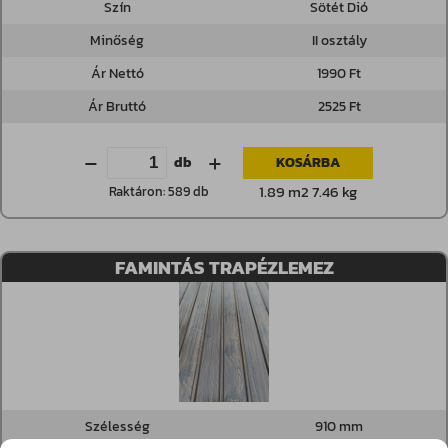
Szín
Sötét Dió
Minőség
II osztály
Ár Nettó
1990 Ft
Ár Bruttó
2525 Ft
db
KOSÁRBA
1.89 m2 7.46 kg
Raktáron: 589 db
FAMINTÁS TRAPÉZLEMEZ
Szélesség
910 mm