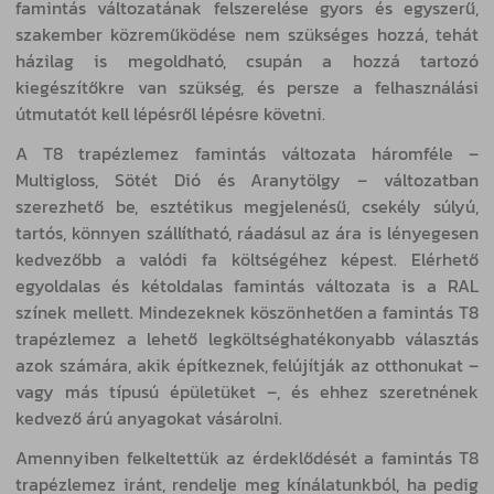
famintás változatának felszerelése gyors és egyszerű,
szakember közreműködése nem szükséges hozzá, tehát
házilag is megoldható, csupán a hozzá tartozó
kiegészítőkre van szükség, és persze a felhasználási
útmutatót kell lépésről lépésre követni.
A T8 trapézlemez famintás változata háromféle –
Multigloss, Sötét Dió és Aranytölgy – változatban
szerezhető be, esztétikus megjelenésű, csekély súlyú,
tartós, könnyen szállítható, ráadásul az ára is lényegesen
kedvezőbb a valódi fa költségéhez képest. Elérhető
egyoldalas és kétoldalas famintás változata is a RAL
színek mellett. Mindezeknek köszönhetően a famintás T8
trapézlemez a lehető legköltséghatékonyabb választás
azok számára, akik építkeznek, felújítják az otthonukat –
vagy más típusú épületüket –, és ehhez szeretnének
kedvező árú anyagokat vásárolni.
Amennyiben felkeltettük az érdeklődését a famintás T8
trapézlemez iránt, rendelje meg kínálatunkból, ha pedig