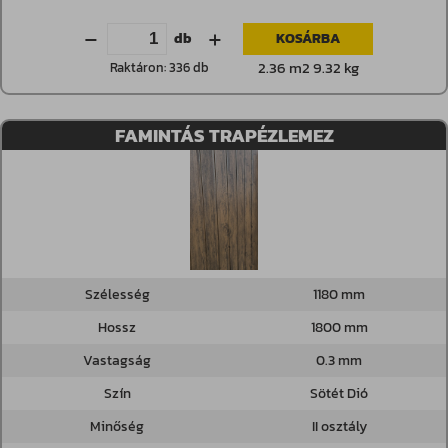
db
KOSÁRBA
2.36 m2 9.32 kg
Raktáron: 336 db
FAMINTÁS TRAPÉZLEMEZ
Szélesség
1180 mm
Hossz
1800 mm
Vastagság
0.3 mm
Szín
Sötét Dió
Minőség
II osztály