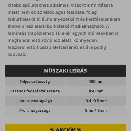
kisebb épületekhez alkalmas, viszont a mintázata
miatt nem ez az elsődleges feladata; főleg
falburkolatként, álmennyezetként és kerítéselemként,
illetve eresz alatti burkolatként alkalmazható. A
famintás trapézlemez T8 akár egyedi méretekben is
megrendelhető, rövid idő alatt, könnyedén
felszerelhető, hosszú élettartamú, az ára pedig
kedvező.
MŰSZAKI LEÍRÁS
Teljes szélesség
1180 mm
Hasznos fedési szélessége
1150 mm
Lemez vastagsága
0.4-0.5 mm
Profil magassága
8mm/18mm
% AKCIÓK %