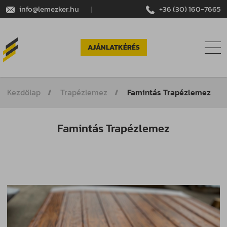
info@lemezker.hu
|
+36 (30) 160-7665
AJÁNLATKÉRÉS
Kezdőlap
Trapézlemez
Famintás Trapézlemez
Famintás Trapézlemez