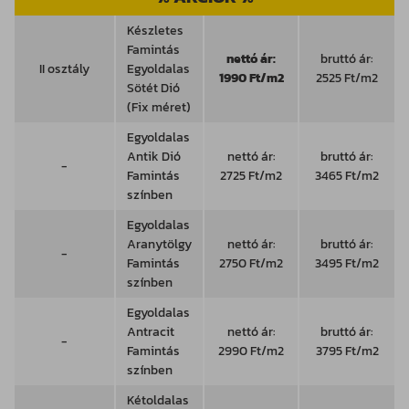
Készletes
Famintás
nettó ár:
bruttó ár:
II osztály
Egyoldalas
1990 Ft/m2
2525 Ft/m2
Sötét Dió
(Fix méret)
Egyoldalas
Antik Dió
nettó ár:
bruttó ár:
-
Famintás
2725 Ft/m2
3465 Ft/m2
színben
Egyoldalas
Aranytölgy
nettó ár:
bruttó ár:
-
Famintás
2750 Ft/m2
3495 Ft/m2
színben
Egyoldalas
Antracit
nettó ár:
bruttó ár:
-
Famintás
2990 Ft/m2
3795 Ft/m2
színben
Kétoldalas