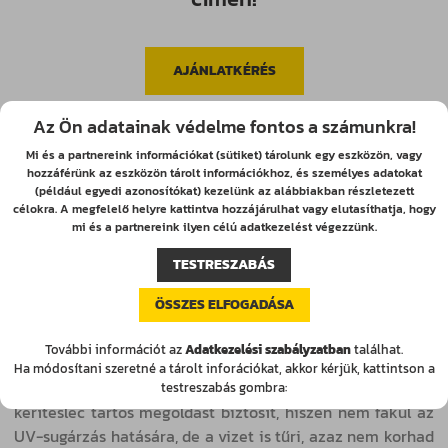
AJÁNLATKÉRÉS
Az Ön adatainak védelme fontos a számunkra!
Mi és a partnereink információkat (sütiket) tárolunk egy eszközön, vagy
hozzáférünk az eszközön tárolt információkhoz, és személyes adatokat
Acél kerítésléc
(például egyedi azonosítókat) kezelünk az alábbiakban részletezett
célokra. A megfelelő helyre kattintva hozzájárulhat vagy elutasíthatja, hogy
mi és a partnereink ilyen célú adatkezelést végezzünk.
A kerítés építése már önmagában is hosszú és fáradságos
munka, ami komoly összegeket is képes felemészteni, ám
TESTRESZABÁS
ezzel sajnos még nincs vége, ugyanis a folyamatos
karbantartás is hasonló problémákat tud okozni. A Fence
ÖSSZES ELFOGADÁSA
Premium acél kerítéslécek felhasználásával azonban ezek
elkerülhetőek, és csak a gyönyörű kerítés marad!
További információt az
Adatkezelési szabályzatban
találhat.
Ha módosítani szeretné a tárolt inforációkat, akkor kérjük, kattintson a
A gondozásmentes, magas minőségű Fence Premium acél
testreszabás gombra:
kerítésléc tartós megoldást biztosít, hiszen nem fakul az
UV-sugárzás hatására, de a vizet is tűri, azaz nem korhad