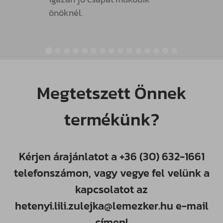
önöknél.
Megtetszett Önnek
termékünk?
Kérjen árajánlatot a
+36 (30) 632-1661
telefonszámon, vagy vegye fel velünk a
kapcsolatot az
hetenyi.lili.zulejka@lemezker.hu
e-mail
címen!