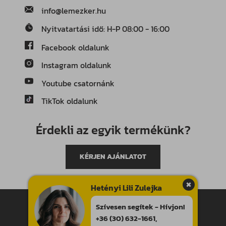
info@lemezker.hu
Nyitvatartási idő: H-P 08:00 - 16:00
Facebook oldalunk
Instagram oldalunk
Youtube csatornánk
TikTok oldalunk
Érdekli az egyik termékünk?
KÉRJEN AJÁNLATOT
Hetényi Lili Zulejka
Minden jog fenntartva!
Szívesen segítek - Hívjon!
Általános szerződési feltételek
+36 (30) 632-1661
,