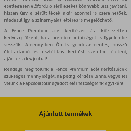
esetlegesen előforduló sérüléseket könnyebb lesz javítani,
hiszen úgy a sérült lécek akár azonnal is cserélhetőek,
ráadásul így a színárnyalat-eltérés is megelőzhető.
A Fence Premium acél kerítésléc ára kifejezetten
kedvező, főként, ha a prémium minőséget is figyelembe
vesszük. Amennyiben Ön is gondozásmentes, hosszú
élettartamú és esztétikus kerítést szeretne építeni,
ajánljuk a legjobbat!
Rendelje meg tőlünk a Fence Premium acél kerítéslécek
szükséges mennyiségét, ha pedig kérdése lenne, vegye fel
velünk a kapcsolatotmegadott elérhetőségeink egyikén!
Ajánlott termékek