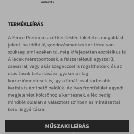
Antracitszürke
TERMÉKLEÍRÁS
A Fence Premium acél kerítésléc tökéletes megoldást
jelent, ha időtálló, gondozásmentes kerítésre van
szükség, ami ezeken túl még kifejezetten esztétikus is!
A lécek méretpontosak, a felszerelésük egyszerű,
csavarral, vagy akár szegeccsel is rögzíthetőek, és az
utasítások betartásával gyakorlatilag
korróziómentesek is, így a fánál jóval tartósabb
kerítés is építhető belőlük. Az íves frontfelület egyedi
megjelenést kölcsönöz a kerítésnek, a léc pedig
mindkét oldalán a választott színben és mintázattal
kerül legyártásra.
MŰSZAKI LEÍRÁS