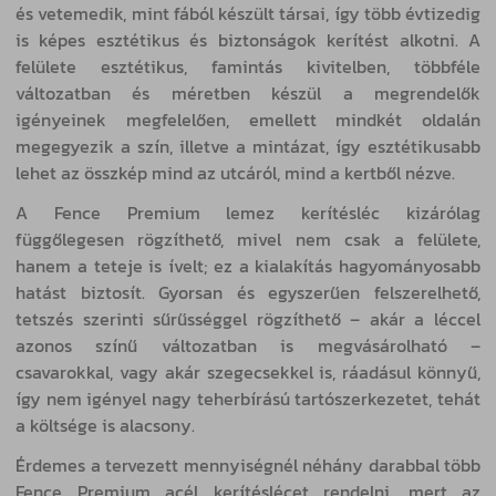
és vetemedik, mint fából készült társai, így több évtizedig
is képes esztétikus és biztonságok kerítést alkotni. A
felülete esztétikus, famintás kivitelben, többféle
változatban és méretben készül a megrendelők
igényeinek megfelelően, emellett mindkét oldalán
megegyezik a szín, illetve a mintázat, így esztétikusabb
lehet az összkép mind az utcáról, mind a kertből nézve.
A Fence Premium lemez kerítésléc kizárólag
függőlegesen rögzíthető, mivel nem csak a felülete,
hanem a teteje is ívelt; ez a kialakítás hagyományosabb
hatást biztosít. Gyorsan és egyszerűen felszerelhető,
tetszés szerinti sűrűsséggel rögzíthető – akár a léccel
azonos színű változatban is megvásárolható –
csavarokkal, vagy akár szegecsekkel is, ráadásul könnyű,
így nem igényel nagy teherbírású tartószerkezetet, tehát
a költsége is alacsony.
Érdemes a tervezett mennyiségnél néhány darabbal több
Fence Premium acél kerítéslécet rendelni, mert az