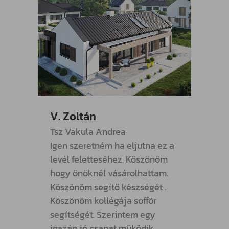
V. Zoltán
R. Pé
Tsz Vakula Andrea
Megjö
Igen szeretném ha eljutna ez a
lemez
levél feletteséhez. Köszönöm
neki f
hogy önöknél vásárolhattam.
Köszö
Köszönöm segítő készségét .
ÁLDJA
Köszönöm kollégája sofför
segít
segítségét. Szerintem egy
igazán jó csapat működik