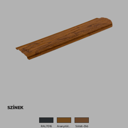
SZÍNEK
RAL7016
Aranytölgy
Sötét-Dió