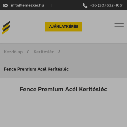
info@lemezker.hu
|
+36 (30) 632-1661
AJÁNLATKÉRÉS
Kezdőlap
Kerítésléc
Fence Premium Acél Kerítésléc
Fence Premium Acél Kerítésléc