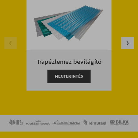
Trapézlemez bevilágító
Trap
MEGTEKINTÉS